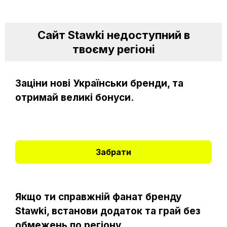
Сайт Stawki недоступний в
твоєму регіоні
Заціни новi Українськи бренди, та
отримай великі бонуси.
Забрати
Якщо ти справжній фанат бренду
Stawki, встанови додаток та грай без
обмежень по регіону.