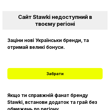
Сайт Stawki недоступний в
твоєму регіоні
Заціни новi Українськи бренди, та
отримай великі бонуси.
Забрати
Якщо ти справжній фанат бренду
Stawki, встанови додаток та грай без
обмежень по регіону.